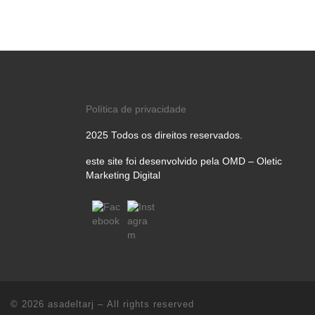
Política de privacidade
2025 Todos os direitos reservados.
este site foi desenvolvido pela OMD – Oletic
Marketing Digital
© 2026
asadeltarj
– All rights reserved