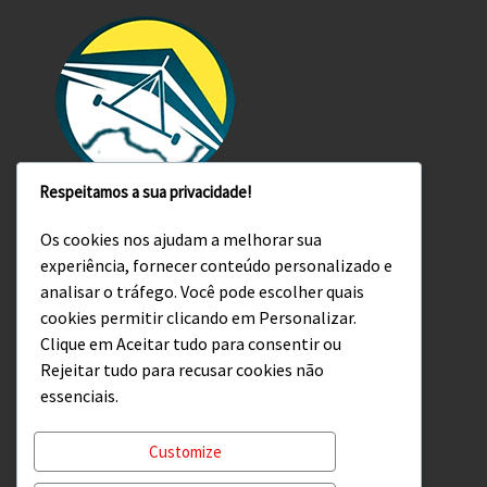
Respeitamos a sua privacidade!
Os cookies nos ajudam a melhorar sua
experiência, fornecer conteúdo personalizado e
analisar o tráfego. Você pode escolher quais
cookies permitir clicando em Personalizar.
E-mail: ronifalcao@hotmail.com ou
Clique em Aceitar tudo para consentir ou
asadeltarioprofly@gmail.com
Rejeitar tudo para recusar cookies não
WhatsApp: +55 21 999636623
essenciais.
Customize